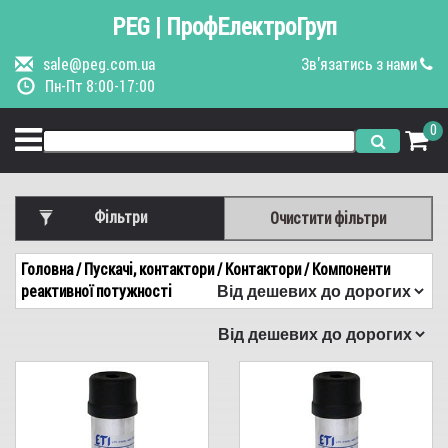
PEG | ПрофЕлектроГруп
sale@peg.com.ua
Зв'язатись з нами
Пн-Пт 8:00-17:00
0
Фільтри
Очистити фільтри
Виробник
Головна
/ Пускачі, контактори
/ Контактори
/ Компоненти
ETI
реактивної потужності
Потужність, kVar
1,5
2,5
3
4