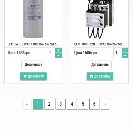
LPC-DW 7,5kVAr 440V, Конденсаторна батарея ETI
CEM 10CK.02N 10kVAr, Контактор для конденсаторних батарей ETI
Цiна:
1486
грн.
Цiна:
1506
грн.
Детальніше
Детальніше
До кошику
До кошику
«
1
2
3
4
5
6
»