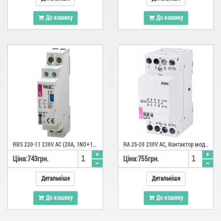
3
4
До кошику
До кошику
RВS 220-11 230V AC (20A, 1NО+1NC), Контактор імпульсний
RA 25-20 230V AC, Контактор модульний
Цiна:
743
грн.
Цiна:
755
грн.
Детальніше
Детальніше
До кошику
До кошику