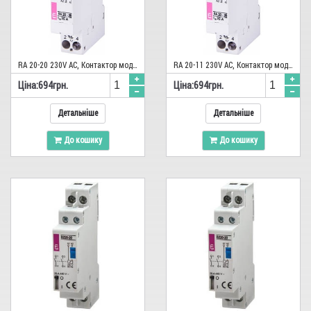
16
20
25
32
RA 20-20 230V AC, Контактор модульний
RA 20-11 230V AC, Контактор модульний
40
Цiна:
694
грн.
Цiна:
694
грн.
63
Детальніше
Детальніше
100
До кошику
До кошику
Серія
МК
Напруга живлення (В)
220 AC
24
24 AC
230
230 AC
Кількість контактів