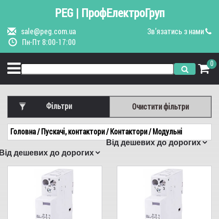
PEG | ПрофЕлектроГруп
sale@peg.com.ua
Зв'язатись з нами
Пн-Пт 8:00-17:00
0
Фільтри
Очистити фільтри
Виробник
Головна
/ Пускачі, контактори
/ Контактори
/ Модульні
Hager
АСКО
ABB
Schneider
ETI
Номінальний струм, А