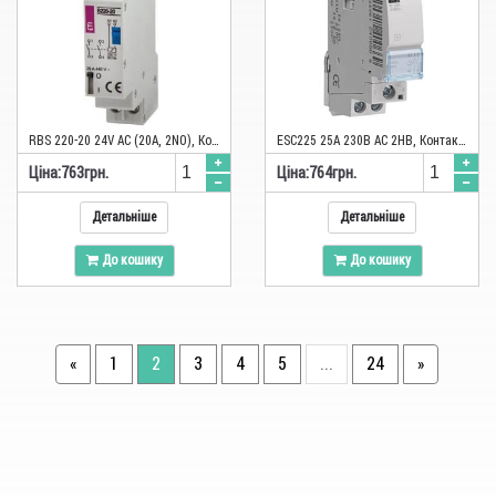
RВS 220-20 24V AC (20A, 2NO), Контактор імпульсний
ESC225 25А 230В AC 2НВ, Контактор модульний Hager
Цiна:
763
грн.
Цiна:
764
грн.
Детальніше
Детальніше
До кошику
До кошику
«
1
2
3
4
5
...
24
»