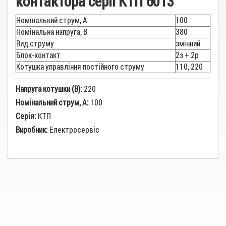
контактора серії КТП 6013
Номінальний струм, А
100
Номінальна напруга, В
380
Вид струму
змінний
Блок-контакт
2з + 2р
Котушка управління постійного струму
110, 220
Напруга котушки (В):
220
Номінальний струм, А:
100
Серія:
КТП
Виробник:
Електросервіс