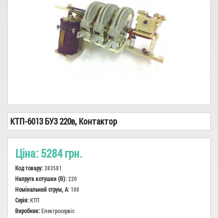
Сіз, показчики, заземлення
Реле
Високовольтне обладнання
Кабель-провід
Трансформатори
Запобіжники, Тримачі
КТП-6013 БУ3 220в, Контактор
Сирени, дзвінки, вогні
Світло
Ціна:
5284 грн.
Електромонтажна продукція, інструменти
Код товару:
383581
Лічильники
Напруга котушки (В):
220
Номінальний струм, А:
100
Аварійне живлення
Серія:
КТП
Виробник:
Електросервіс
Електродвигуни, промислова автоматика