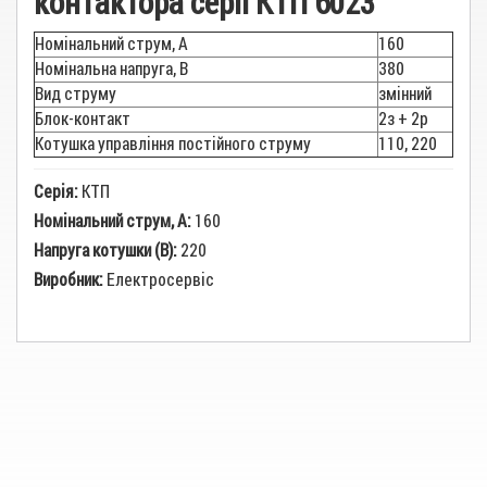
контактора серії КТП 6023
Номінальний струм, А
160
Номінальна напруга, В
380
Вид струму
змінний
Блок-контакт
2з + 2р
Котушка управління постійного струму
110, 220
Серія:
КТП
Номінальний струм, А:
160
Напруга котушки (В):
220
Виробник:
Електросервіс