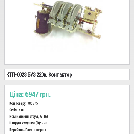
Сіз, показчики, заземлення
Реле
Високовольтне обладнання
Кабель-провід
Трансформатори
Запобіжники, Тримачі
КТП-6023 БУ3 220в, Контактор
Сирени, дзвінки, вогні
Світло
Ціна:
6947 грн.
Електромонтажна продукція, інструменти
Код товару:
383575
Лічильники
Серія:
КТП
Номінальний струм, А:
160
Аварійне живлення
Напруга котушки (В):
220
Виробник:
Електросервіс
Електродвигуни, промислова автоматика