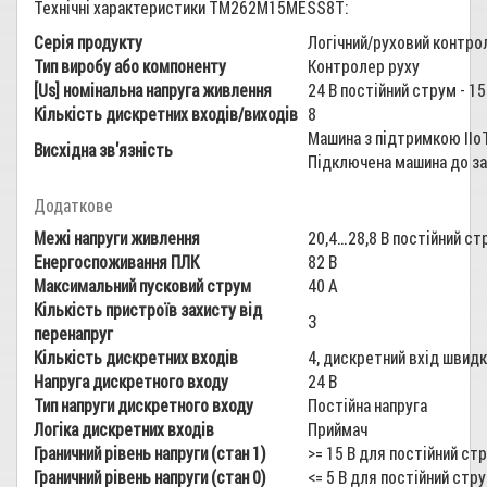
Технічні характеристики TM262M15MESS8T:
Серія продукту
Логічний/руховий контро
Тип виробу або компоненту
Контролер руху
[Us] номінальна напруга живлення
24 В постійний струм - 15
Кількість дискретних входів/виходів
8
Машина з підтримкою IIoT
Висхідна зв'язність
Підключена машина до з
Додаткове
Межі напруги живлення
20,4…28,8 В постійний ст
Енергоспоживання ПЛК
82 В
Максимальний пусковий струм
40 А
Кількість пристроїв захисту від
З
перенапруг
Кількість дискретних входів
4, дискретний вхід швидк
Напруга дискретного входу
24 В
Тип напруги дискретного входу
Постійна напруга
Логіка дискретних входів
Приймач
Граничний рівень напруги (стан 1)
>= 15 В для постійний ст
Граничний рівень напруги (стан 0)
<= 5 В для постійний стр