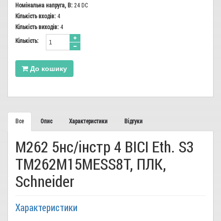
Номінальна напруга, В:
24 DC
Кількість входів:
4
Кількість виходів:
4
Кiлькiсть:
До кошику
Все
Опис
Характеристики
Відгуки
M262 5нс/інстр 4 ВІСІ Eth. S3
TM262M15MESS8T, ПЛК,
Schneider
Характеристики