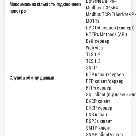
EtherNet/IP <64
Максимальна кількість підключених
Modbus TCP <64
пристро
Modbus TCP/EtherNet/IP 
MQTTs
OPC UA сервер (Encrypt)
HTTPs Methods (API)
Веб-сервер
Web visu
TLS 1.2
TLS 1.3
SNTP
NTP клієнт/сервер
Служба обміну даними
FTP клієнт/сервер
FTPs сервер
SQL client (віддалений д
DHCP клієнт
DHCP сервер
DNS клієнт
POP3s клієнт
SMTP клієнт
SNMP client/server