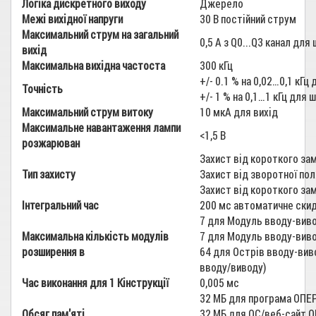
Логіка дискретного виходу
Джерело
Межі вихідної напруги
30 В постійний струм
Максимальний струм на загальний
0,5 А з Q0...Q3 канал для
вихід
Максимальна вихідна частоста
300 кГц
+/- 0.1 % на 0,02…0,1 кГц
Точність
+/- 1 % на 0,1…1 кГц для 
Максимальний струм витоку
10 мкА для вихід
Максимальне навантаження лампи
<1,5 В
розжарюван
Захист від короткого за
Тип захисту
Захист від зворотної по
Захист від короткого за
Інтегральний час
200 мс автоматичне скид
7 для Модуль вводу-виво
Максимальна кількість модулів
7 для Модуль вводу-виво
розширення в
64 для Острів вводу-вив
вводу/виводу)
Час виконання для 1 Кінструкції
0,005 мс
32 МБ для програма ОП
Обсяг пам'яті
32 МБ для ОС/веб-сайт