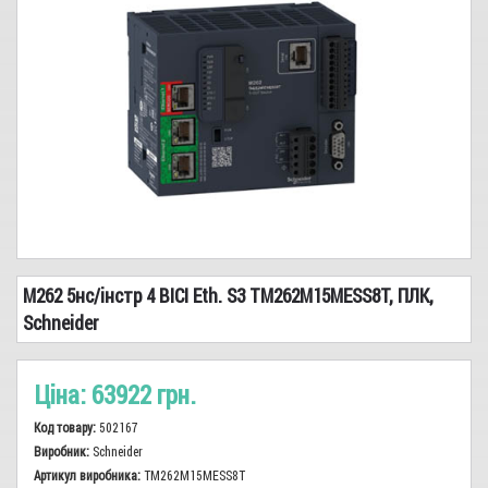
Сіз, показчики, заземлення
Реле
Високовольтне обладнання
Кабель-провід
Трансформатори
Запобіжники, Тримачі
Сирени, дзвінки, вогні
M262 5нс/інстр 4 ВІСІ Eth. S3 TM262M15MESS8T, ПЛК,
Світло
Schneider
Електромонтажна продукція, інструменти
Ціна:
63922 грн.
Лічильники
Код товару:
502167
Аварійне живлення
Виробник:
Schneider
Артикул виробника:
TM262M15MESS8T
Електродвигуни, промислова автоматика