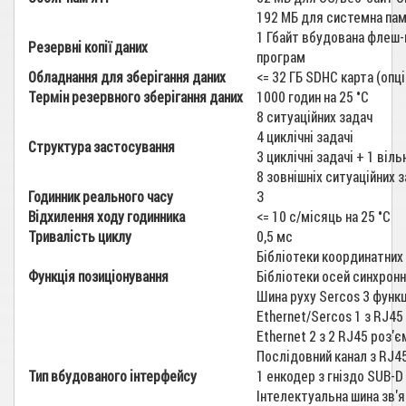
192 МБ для системна па
1 Гбайт вбудована флеш-
Резервні копії даних
програм
Обладнання для зберігання даних
<= 32 ГБ SDHC карта (опц
Термін резервного зберігання даних
1000 годин на 25 °C
8 ситуаційних задач
4 циклічні задачі
Структура застосування
3 циклічні задачі + 1 віль
8 зовнішніх ситуаційних 
Годинник реального часу
З
Відхилення ходу годинника
<= 10 с/місяць на 25 °C
Тривалість циклу
0,5 мс
Бібліотеки координатних
Функція позиціонування
Бібліотеки осей синхронн
Шина руху Sercos 3 функ
Ethernet/Sercos 1 з RJ4
Ethernet 2 з 2 RJ45 роз'
Послідовний канал з RJ4
Тип вбудованого інтерфейсу
1 енкодер з гніздо SUB-D
Інтелектуальна шина зв'я