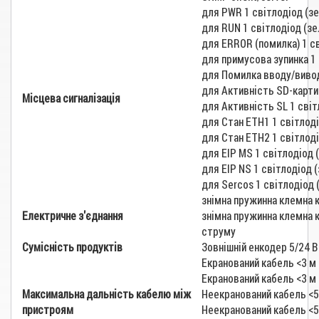
для PWR 1 світлодіод (з
для RUN 1 світлодіод (з
для ERROR (помилка) 1 с
для примусова зупинка 1 
для Помилка вводу/виводу
для Активність SD-карти
Місцева сигналізація
для Активність SL 1 сві
для Стан ETH1 1 світлод
для Стан ETH2 1 світлод
для EIP MS 1 світлодіод 
для EIP NS 1 світлодіод 
для Sercos 1 світлодіод 
знімна пружинна клемна к
Електричне з'єднання
знімна пружинна клемна 
струму
Сумісність продуктів
Зовнішній енкодер 5/24 
Екранований кабель <3 м
Екранований кабель <3 м
Максимальна дальність кабелю між
Неекранований кабель <5
пристроям
Неекранований кабель <5