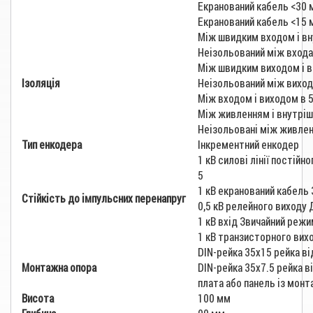
Екранований кабель <30 
Екранований кабель <15 
Між швидким входом і вн
Неізольований між вход
Між швидким виходом і в
Ізоляція
Неізольований між вихо
Між входом і виходом в 
Між живленням і внутріш
Неізольовані між живле
Тип енкодера
Інкрементний енкодер
1 кВ силові лінії постій
5
1 кВ екранований кабель
Стійкість до імпульсних перенапруг
0,5 кВ релейного виходу
1 кВ вхід Звичайний реж
1 кВ транзисторного вих
DIN-рейка 35х15 рейка в
Монтажна опора
DIN-рейка 35х7.5 рейка 
плата або панель із мон
Висота
100 мм