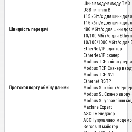
Шина вводу-виводу TM3
USB тип mini B
115 кбіт/с для шини дов
115 кбіт/с для шини дов
Швидкість передачі
480 Мбіт/с для шини дов
10/100 Мбіт/с для Ether
10/100/1000 Мбіт/с для 
EtherNet/IP адаптер
EtherNet/IP сканер
Modbus TCP клієнт/серв
Modbus TCP Сканер ввод
Modbus TCP NVL
Ethernet RSTP
Протокол порту обміну даними
Modbus SL клієнт/серве
Modbus SL Сканер вводу
Modbus SL управління м
Machine Expert
ASCII менеджер
ASCII управління модем
Sercos III майстер