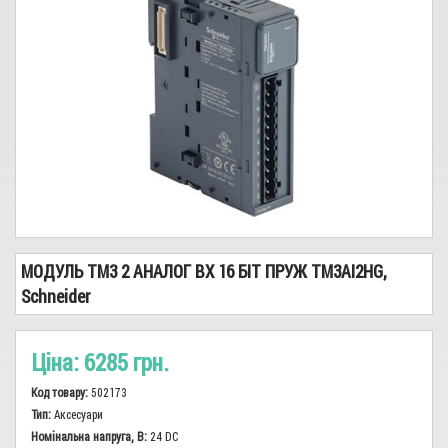
Сіз, показчики, заземлення
Реле
Високовольтне обладнання
Кабель-провід
Трансформатори
Запобіжники, Тримачі
Сирени, дзвінки, вогні
МОДУЛЬ TM3 2 АНАЛОГ ВХ 16 БІТ ПРУЖ TM3AI2HG,
Світло
Schneider
Електромонтажна продукція, інструменти
Ціна:
6285 грн.
Лічильники
Код товару:
502173
Аварійне живлення
Тип:
Аксесуари
Номінальна напруга, В:
24 DC
Електродвигуни, промислова автоматика