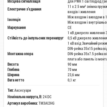
Місцева сигналізація
для PWR 1 світлодіод (зе
11 x 2.5 мм² знімна пруж
Електричне з'єднання
входів і живлення
Між входом і виходом в 
Ізоляція
Між входом і внутрішньо
Маркування
CE
1 кВ джерело живлення З
Стійкість до імпульсних перенапруг
0,5 кВ джерело живленн
1 кВ вхід Звичайний реж
DIN-рейка 35х15 рейка в
Монтажна опора
DIN-рейка 35х7.5 рейка 
плата або панель із мон
Висота
90 мм
Глибина
70 мм
Ширина
23,6 мм
Вага нетто
0,1 кг
Тип:
Аксесуари
Номінальна напруга, В:
24 DC
Артикул виробника:
TM3AI2HG