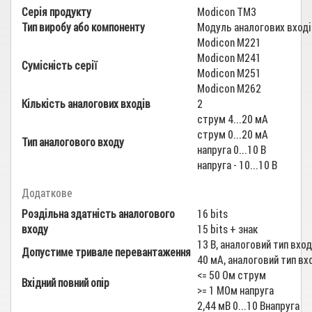
Серія продукту
Modicon TM3
Тип виробу або компоненту
Модуль аналогових вході
Modicon M221
Modicon M241
Сумісність серії
Modicon M251
Modicon M262
Кількість аналогових входів
2
струм 4...20 мА
струм 0...20 мА
Тип аналогового входу
напруга 0...10 В
напруга - 10...10 В
Додаткове
Роздільна здатність аналогового
16 bits
входу
15 bits + знак
13 В, аналоговий тип вход
Допустиме тривале перевантаження
40 мА, аналоговий тип вх
<= 50 Ом струм
Вхідний повний опір
>= 1 МОм напруга
2,44 мВ 0...10 Внапруга