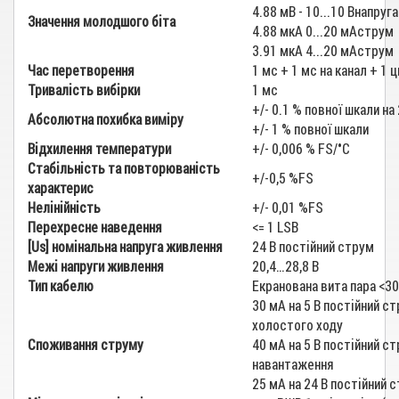
4.88 мВ - 10...10 Внапруга
Значення молодшого біта
4.88 мкА 0...20 мАструм
3.91 мкА 4...20 мАструм
Час перетворення
1 мс + 1 мс на канал + 1
Тривалість вибірки
1 мс
+/- 0.1 % повної шкали на 
Абсолютна похибка виміру
+/- 1 % повної шкали
Відхилення температури
+/- 0,006 % FS/°C
Стабільність та повторюваність
+/-0,5 %FS
характерис
Нелінійність
+/- 0,01 %FS
Перехресне наведення
<= 1 LSB
[Us] номінальна напруга живлення
24 В постійний струм
Межі напруги живлення
20,4…28,8 В
Тип кабелю
Екранована вита пара <30
30 мА на 5 В постійний с
холостого ходу
Споживання струму
40 мА на 5 В постійний с
навантаження
25 мА на 24 В постійний