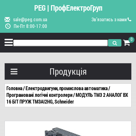
PEG | ПрофЕлектроГруп
sale@peg.com.ua
Зв'язатись з нами
Пн-Пт 8:00-17:00
0
Продукція
Вимикачі автоматичні
Головна
/ Електродвигуни, промислова автоматика
/
Програмовані логічні контролери
/ МОДУЛЬ TM3 2 АНАЛОГ ВХ
Керування та індикація
16 БІТ ПРУЖ TM3AI2HG, Schneider
Пускачі, контактори
Щитове обладнання
Кранове обладнання