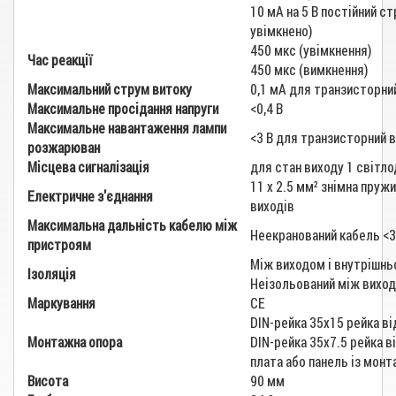
10 мА на 5 В постійний ст
увімкнено)
450 мкс (увімкнення)
Час реакції
450 мкс (вимкнення)
Максимальний струм витоку
0,1 мА для транзисторни
Максимальне просідання напруги
<0,4 В
Максимальне навантаження лампи
<3 В для транзисторний в
розжарюван
Місцева сигналізація
для стан виходу 1 світло
11 x 2.5 мм² знімна пруж
Електричне з'єднання
виходів
Максимальна дальність кабелю між
Неекранований кабель <3
пристроям
Між виходом і внутрішнь
Ізоляція
Неізольований між вихо
Маркування
CE
DIN-рейка 35х15 рейка в
Монтажна опора
DIN-рейка 35х7.5 рейка 
плата або панель із мон
Висота
90 мм