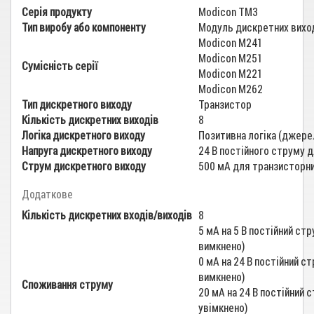
Серія продукту
Modicon TM3
Тип виробу або компоненту
Модуль дискретних вихо
Modicon M241
Modicon M251
Сумісність серії
Modicon M221
Modicon M262
Тип дискретного виходу
Транзистор
Кількість дискретних виходів
8
Логіка дискретного виходу
Позитивна логіка (джере
Напруга дискретного виходу
24 В постійного струму 
Струм дискретного виходу
500 мА для транзисторни
Додаткове
Кількість дискретних входів/виходів
8
5 мА на 5 В постійний стр
вимкнено)
0 мА на 24 В постійний ст
вимкнено)
Споживання струму
20 мА на 24 В постійний с
увімкнено)