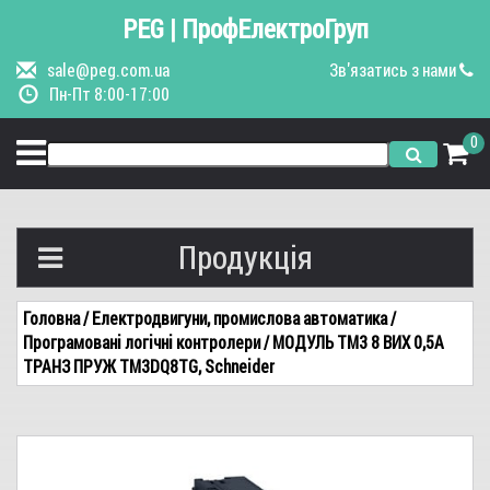
PEG | ПрофЕлектроГруп
sale@peg.com.ua
Зв'язатись з нами
Пн-Пт 8:00-17:00
0
Продукція
Вимикачі автоматичні
Головна
/ Електродвигуни, промислова автоматика
/
Програмовані логічні контролери
/ МОДУЛЬ TM3 8 ВИХ 0,5А
Керування та індикація
ТРАНЗ ПРУЖ TM3DQ8TG, Schneider
Пускачі, контактори
Щитове обладнання
Кранове обладнання