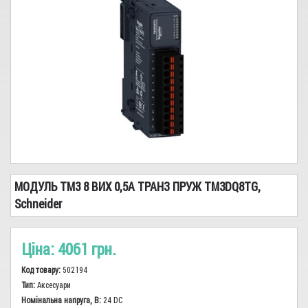
Сіз, показчики, заземлення
Реле
Високовольтне обладнання
Кабель-провід
Трансформатори
Запобіжники, Тримачі
Сирени, дзвінки, вогні
МОДУЛЬ TM3 8 ВИХ 0,5А ТРАНЗ ПРУЖ TM3DQ8TG,
Світло
Schneider
Електромонтажна продукція, інструменти
Ціна:
4061 грн.
Лічильники
Код товару:
502194
Аварійне живлення
Тип:
Аксесуари
Номінальна напруга, В:
24 DC
Електродвигуни, промислова автоматика