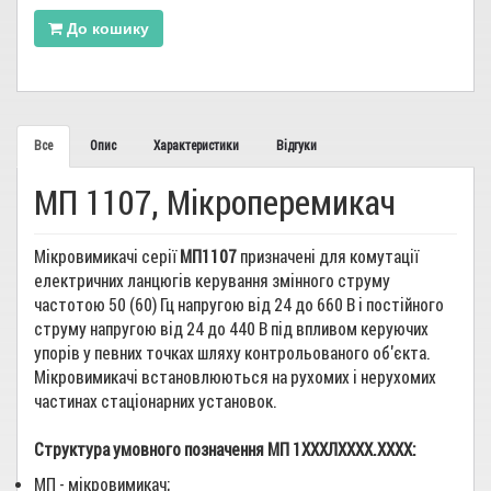
До кошику
Все
Опис
Характеристики
Відгуки
МП 1107, Мікроперемикач
Мікровимикачі серії
МП1107
призначені для комутації
електричних ланцюгів керування змінного струму
частотою 50 (60) Гц напругою від 24 до 660 В і постійного
струму напругою від 24 до 440 В під впливом керуючих
упорів у певних точках шляху контрольованого об'єкта.
Мікровимикачі встановлюються на рухомих і нерухомих
частинах стаціонарних установок.
Структура умовного позначення МП 1ХХХЛХХХХ.ХХХХ:
МП - мікровимикач;