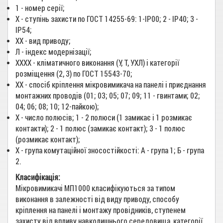
1 - номер серії;
X - ступінь захисти по ГОСТ 14255-69: 1-IP00; 2 - IP40; 3 -
IР54;
XX - вид приводу;
Л - індекс модернізації;
ХХХХ - кліматичного виконання (У, Т, УХЛ) і категорії
розміщення (2, 3) по ГОСТ 15543-70;
XX - спосіб кріплення мікровимикача на панелі і приєднання
монтажних проводів (01; 03; 05; 07; 09; 11 - гвинтами; 02;
04; 06; 08; 10; 12-пайкою);
X - число полюсів; 1 - 2 полюси (1 замикає і 1 розмикає
контакти); 2 - 1 полюс (замикає контакт); 3 - 1 полюс
(розмикає контакт);
X - група комутаційної зносостійкості: А - група 1; Б - група
2.
Класифікація:
Мікровимикачі МП1000 класифікуються за типом
виконання в залежності від виду приводу, способу
кріплення на панелі і монтажу провідників, ступенем
захисту від впливу навколишнього середовища, категорії