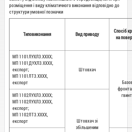
розміщення і виду кліматичного виконання відповідно до
структури умовної позначки
Спосіб к
Типовиконання
Вид приводу
на пове
МП 1101ЛУХЛ3.ХХХХ;
МП 1101ДУХЛ3.ХХХХ,
експорт;
Штовхач
МП 1101ЛТ3.ХХХХ,
Базо
експорт
фронта
МП 1102ЛУХЛ3.ХХХХ;
гвин
МП 1102ЛУХЛ3.ХХХХ,
експорт;
МП 1102ЛТ3.ХХХХ,
Штовхач зі
експорт
збільшеним