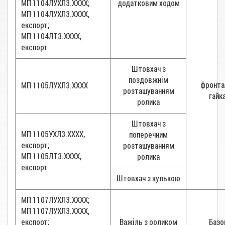
МП 1104ЛУХЛ3.ХХХХ;
додатковим ходом
МП 1104ЛУХЛ3.ХХХХ,
експорт;
МП 1104ЛТ3.ХХХХ,
експорт
Штовхач з
поздовжнім
фронта
МП 1105ЛУХЛ3.ХХХХ
розташуванням
гайк
ролика
Штовхач з
МП 1105УХЛ3.ХХХХ,
поперечним
експорт;
розташуванням
МП 1105ЛТ3.ХХХХ,
ролика
експорт
Штовхач з кулькою
МП 1107ЛУХЛ3.ХХХХ;
МП 1107ЛУХЛ3.ХХХХ,
експорт;
Важіль з роликом
Базо