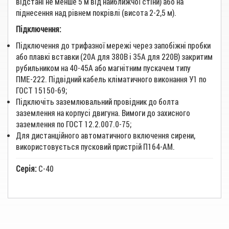
відстані не менше 5 м від найближчої стіни) або на
піднесення над рівнем покрівлі (висота 2-2,5 м).
Підключення:
Підключення до трифазної мережі через запобіжні пробки
або плавкі вставки (20А для 380В і 35А для 220В) закритим
рубильником на 40-45А або магнітним пускачем типу
ПМЕ-222. Підвідний кабель кліматичного виконання У1 по
ГОСТ 15150-69;
Підключіть заземлювальний провідник до болта
заземлення на корпусі двигуна. Вимоги до захисного
заземлення по ГОСТ 12.2.007.0-75;
Для дистанційного автоматичного включення сирени,
використовується пусковий пристрій П164-АМ.
Серія:
С-40