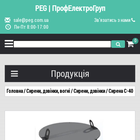
PEG | ПрофЕлектроГруп
sale@peg.com.ua
Зв'язатись з нами
Пн-Пт 8:00-17:00
0
Продукція
Вимикачі автоматичні
Головна
/ Сирени, дзвінки, вогні
/ Сирени, дзвінки
/ Сирена С-40
Керування та індикація
Пускачі, контактори
Щитове обладнання
Кранове обладнання