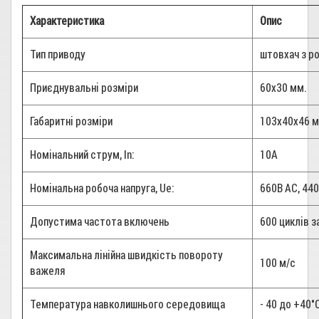
Характеристика
Опис
Тип приводу
штовхач з р
Приєднувальні розміри
60х30 мм.
Габаритні розміри
103x40x46 м
Номінальний струм, In:
10А
Номінальна робоча напруга, Ue:
660В AC, 44
Допустима частота включень
600 циклів з
Максимальна лінійна швидкість повороту
100 м/с
важеля
Температура навколишнього середовища
- 40 до +40°