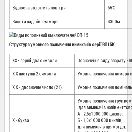
Відносна вологість повітря
65%
Висота над рівнем моря
4300м
Структура умовного позначення вимикачів серії ВП15К:
ХХ - перші два символи
Позначення виду апарату - В
Х Х наступні 2 символи
Умовне позначення номера се
Х Х - двозначне число (21)
Умовне позначення номінальн
Умовне позначення груп ком
для вимикачів напівмиттєвої
А - 2,5х1000 000 циклів;
Х - буква
Б - 1,0х1000 000 циклів;
для вимикачів прямої дії: