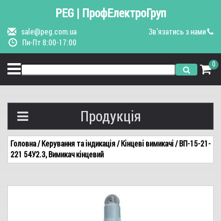
PEG | ПрофЕлектроГруп
sale@peg.com.ua
Зв'язатись з нами
Пн-Пт 8:00-17:00
0
Продукція
Вимикачі автоматичні
Головна
/ Керування та індикація
/ Кінцеві вимикачі
/ ВП-15-21-
221 54У2.3, Вимикач кінцевий
Керування та індикація
Пускачі, контактори
Щитове обладнання
Кранове обладнання