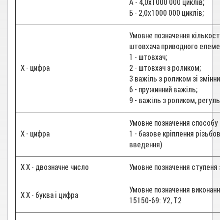
А - 4,0х1000 000 циклів;
Б - 2,0х1000 000 циклів;
Умовне позначення кількості
штовхача приводного елеме
1 - штовхач;
Х - цифра
2 - штовхач з роликом;
3 важіль з роликом зі змінн
6 - пружинний важіль;
9 - важіль з роликом, регул
Умовне позначення способу 
Х - цифра
1 - базове кріплення різьбо
введення)
Х Х - двозначне число
Умовне позначення ступеня 
Умовне позначення виконанн
Х Х - буква і цифра
15150-69: У2, Т2