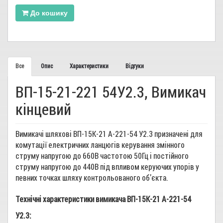
До кошику
Все
Опис
Характеристики
Відгуки
ВП-15-21-221 54У2.3, Вимикач
кінцевий
Вимикачі шляхові ВП-15К-21 А-221-54 У2.3 призначені для
комутації електричних ланцюгів керування змінного
струму напругою до 660В частотою 50Гц і постійного
струму напругою до 440В під впливом керуючих упорів у
певних точках шляху контрольованого об'єкта.
Технічні характеристики вимикача ВП-15К-21 А-221-54
У2.3: