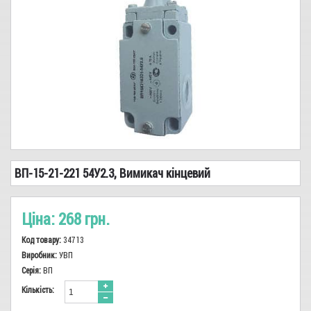
Сіз, показчики, заземлення
Реле
Високовольтне обладнання
Кабель-провід
Трансформатори
Запобіжники, Тримачі
ВП-15-21-221 54У2.3, Вимикач кінцевий
Сирени, дзвінки, вогні
Світло
Ціна:
268 грн.
Електромонтажна продукція, інструменти
Код товару:
34713
Лічильники
Виробник:
УВП
Серія:
ВП
Аварійне живлення
Кiлькiсть:
Електродвигуни, промислова автоматика