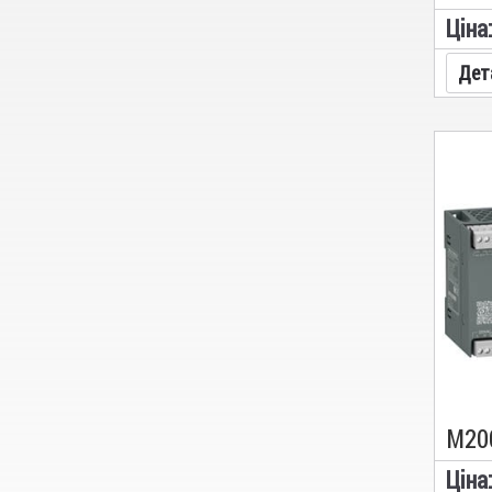
Цiна
Дет
Цiна