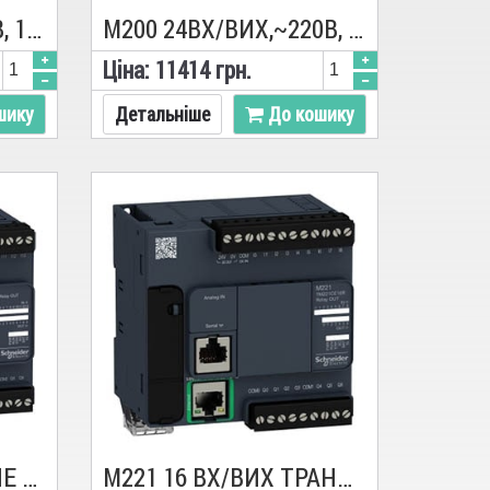
M200 24ВХ/ВИХ,=24В, 14/10 ТР.PNP,Eth TM200CE24T, ПЛК, Schneider
M200 24ВХ/ВИХ,~220В, 14/10 РЕЛ., Eth TM200CE24R, ПЛК, Schneider
Цiна:
11414
грн.
шику
Детальніше
До кошику
M221 24 ВХ/ВИХ РЕЛЕ 1RS485 TM221C24R, ПЛК, Schneider
M221 16 ВХ/ВИХ ТРАНЗ 1RS485 1ETH TM221CE16T, ПЛК, Schneider