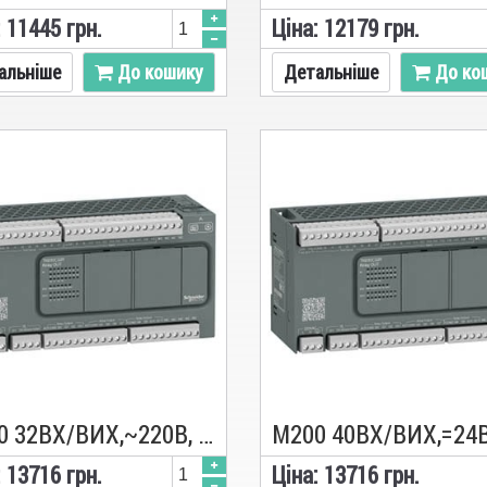
:
11445
грн.
Цiна:
12179
грн.
альніше
До кошику
Детальніше
До ко
M200 32ВХ/ВИХ,~220В, 18 ВХ., 14 РЕЛ. TM200C32R, ПЛК, Schneider
:
13716
грн.
Цiна:
13716
грн.