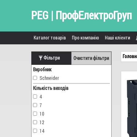
PEG | ПрофЕлектроГруп
Каталог товарів
Про компанію
Наші кліенти
Головн
Фільтри
Очистити фільтри
Виробник
Schneider
Кількість виходів
4
7
10
12
14