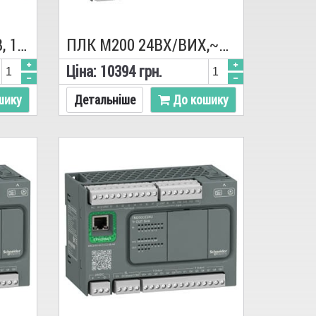
M200 24ВХ/ВИХ,=24В, 14 ВХ.,10 ТР.PNP TM200C24T, ПЛК, Schneider
ПЛК M200 24ВХ/ВИХ,~220В, 14 ВХ., 10 РЕЛ. TM200C24R, Schneider
Цiна:
10394
грн.
шику
Детальніше
До кошику