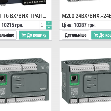
M221 16 ВХ/ВИХ ТРАНЗ 1RS485 TM221C16T, ПЛК, Schneider
:
10215
грн.
Цiна:
10287
грн.
альніше
До кошику
Детальніше
До ко