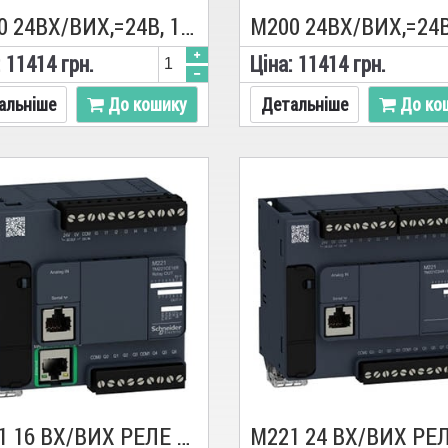
M200 24ВХ/ВИХ,=24В, 14/10 ТР.NPN,Eth TM200CE24U, ПЛК, Schneider
:
11414
грн.
Цiна:
11414
грн.
альніше
До кошику
Детальніше
До ко
M221 16 ВХ/ВИХ РЕЛЕ 1RS485 1ETH TM221CE16R, ПЛК, Schneider