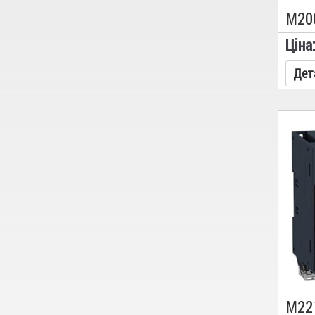
Цiна
Дет