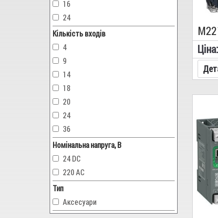
16
24
Кількість входів
4
Цiна
9
Дет
14
18
20
24
36
Номінальна напруга, В
24 DC
220 AC
Тип
Аксесуари