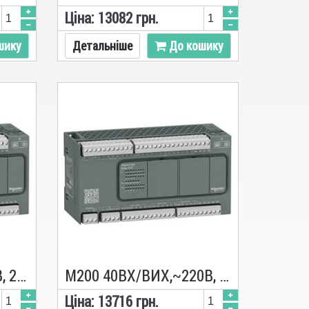
Цiна:
13082
грн.
шику
Детальніше
До кошику
M200 40ВХ/ВИХ,=24В, 24 ВХ.,16 ТР.PNP TM200C40T, ПЛК, Schneider
M200 40ВХ/ВИХ,~220В, 24 ВХ., 16 РЕЛ. TM200C40R, ПЛК, Schneider
Цiна:
13716
грн.