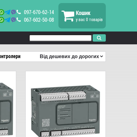
097-670-62-14
Кошик
067-602-50-08
у вас
0
товарів
контролери